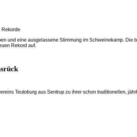
e Rekorde
en und eine ausgelassene Stimmung im Schweinekamp. Die berei
neuen Rekord auf.
srück
vereins Teutoburg aus Sent
r
up zu ihrer schon traditionellen, jäh