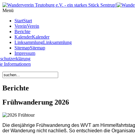
Year
Month
Year
Month
Menü
Start
Start
Verein
Verein
Berichte
Kalender
Kalender
Linksammlung
Linksammlung
Sitemap
Sitemap
Impressum
schutzerklärung
e Informationen
Berichte
Frühwanderung 2026
Die diesjährige Frühwanderung des WVT am Himmelfahrtstag s
der Wanderung nicht nachließ. So entschieden die Organisator