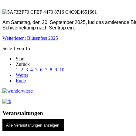
Am Samstag, den 20. September 2025, lud das amtierende Blü
Schweinekamp nach Sentrup ein.
Weiterlesen: Blüsenfest 2025
Seite 1 von 15
Start
Zurück
1
2
3
4
5
6
7
8
9
10
Weiter
Ende
Veranstaltungen
Alle Veranstaltungen anzeigen