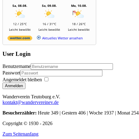
Sa, 08.08.
So, 09.08.
Mo, 10.08.
12 / 25°C
16 / 31°C
18 / 26°C
Leicht bewölkt
Leicht bewölkt
Leicht bewölkt
Aktuelles Wetter ansehen
User Login
Benutzername
Passwort
Angemeldet bleiben
Anmelden
Wanderverein Teutoburg e.V.
kontakt@wandervereinev.de
Besucherzähler:
Heute 349 | Gestern 406 | Woche 1937 | Monat 254
Copyright © 1930 - 2026
Zum Seitenanfang