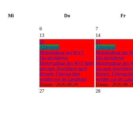
Mi
Do
Fr
6
7
13
14
20
21
Allgemein
Allgemein
Motorradtour des WVT
Motorradtour des
Die diesjährige
Die diesjährige
Motorradtour des WVT führt
Motorradtour des W
uns zum Vogelsberg nach
uns zum Vogelsberg
Hessen. Übernachten
Hessen. Übernacht
werden wir im Landhotel
werden wir im Land
Datum :
2026-08-20
Datum :
2026-08-2
27
28