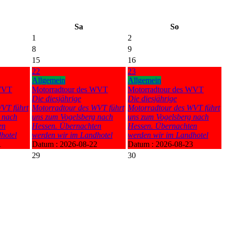
Sa
So
1
2
8
9
15
16
22
23
Allgemein
Allgemein
 WVT
Motorradtour des WVT
Motorradtour des WVT
Die diesjährige
Die diesjährige
VT führt
Motorradtour des WVT führt
Motorradtour des WVT führt
 nach
uns zum Vogelsberg nach
uns zum Vogelsberg nach
en
Hessen. Übernachten
Hessen. Übernachten
hotel
werden wir im Landhotel
werden wir im Landhotel
1
Datum :
2026-08-22
Datum :
2026-08-23
29
30