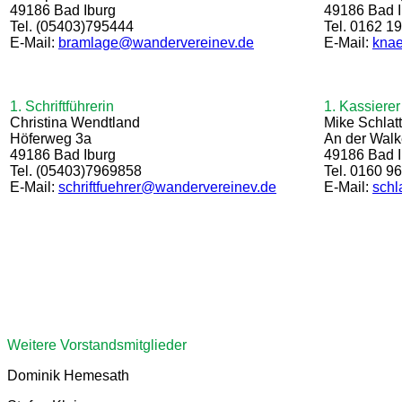
49186 Bad Iburg
49186 Bad I
Tel. (05403)795444
Tel. 0162
E-Mail:
bramlage@wandervereinev.de
E-Mail:
kna
1. Schriftführerin
1. Kassierer
Christina Wendtland
Mike Schla
Höferweg 3a
An der Wal
49186 Bad Iburg
49186 Bad I
Tel. (05403)7969858
Tel. 0160 9
E-Mail:
schriftfuehrer@wandervereinev.de
E-Mail:
schl
Weitere Vorstandsmitglieder
Dominik Hemesath