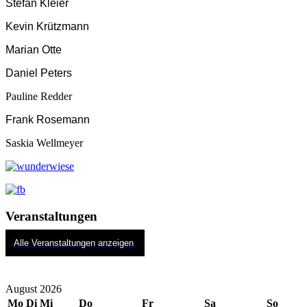
Stefan Kleier
Kevin Krützmann
Marian Otte
Daniel Peters
Pauline Redder
Frank Rosemann
Saskia Wellmeyer
Veranstaltungen
Alle Veranstaltungen anzeigen
August 2026
Mo
Di
Mi
Do
Fr
Sa
So