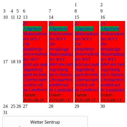
1
2
3
4
5
6
7
8
9
10
11
12
13
14
15
16
20
21
22
23
Allgemein
Allgemein
Allgemein
Allgemein
Motorradtour
Motorradtour
Motorradtour
Motorradtour
des WVT
des WVT
des WVT
des WVT
Die
Die
Die
Die
diesjährige
diesjährige
diesjährige
diesjährige
Motorradtour
Motorradtour
Motorradtour
Motorradtour
des WVT
des WVT
des WVT
des WVT
17
18
19
führt uns zum
führt uns zum
führt uns zum
führt uns zum
Vogelsberg
Vogelsberg
Vogelsberg
Vogelsberg
nach Hessen.
nach Hessen.
nach Hessen.
nach Hessen.
Übernachten
Übernachten
Übernachten
Übernachten
werden wir
werden wir
werden wir
werden wir
im Landhotel
im Landhotel
im Landhotel
im Landhotel
Datum :
Datum :
Datum :
Datum :
2026-08-20
2026-08-21
2026-08-22
2026-08-23
24
25
26
27
28
29
30
31
Wetter Sentrup