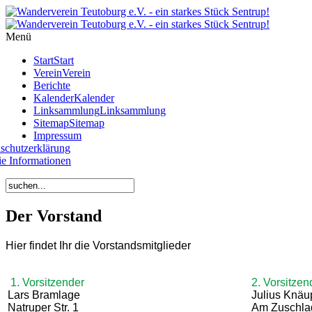
Year
Month
Year
Month
Menü
Start
Start
Verein
Verein
Berichte
Kalender
Kalender
Linksammlung
Linksammlung
Sitemap
Sitemap
Impressum
schutzerklärung
e Informationen
Der Vorstand
Hier findet Ihr die Vorstandsmitglieder
1. Vorsitzender
2. Vorsitzen
Lars Bramlage
Julius Knäu
Natruper Str. 1
Am Zuschla