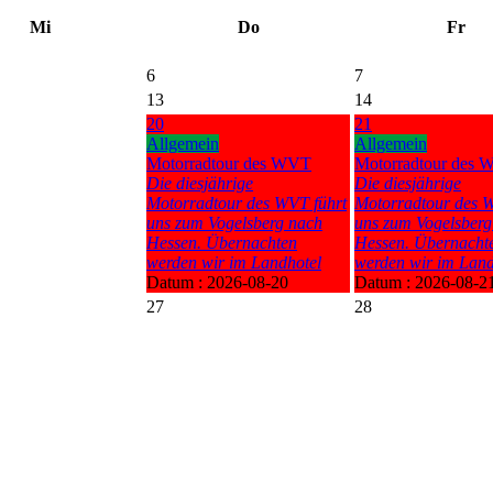
Mi
Do
Fr
6
7
13
14
20
21
Allgemein
Allgemein
Motorradtour des WVT
Motorradtour des
Die diesjährige
Die diesjährige
Motorradtour des WVT führt
Motorradtour des W
uns zum Vogelsberg nach
uns zum Vogelsberg
Hessen. Übernachten
Hessen. Übernacht
werden wir im Landhotel
werden wir im Land
Datum :
2026-08-20
Datum :
2026-08-2
27
28