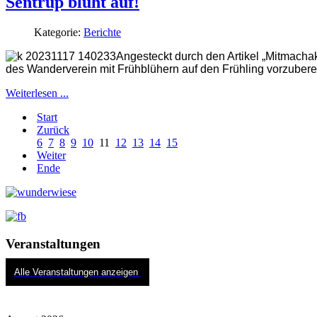
Sentrup blüht auf!
Kategorie:
Berichte
Angesteckt durch den Artikel „Mitmacha
des Wanderverein mit Frühblühern auf den Frühling vorzubere
Weiterlesen ...
Start
Zurück
6
7
8
9
10
11
12
13
14
15
Weiter
Ende
Veranstaltungen
Alle Veranstaltungen anzeigen