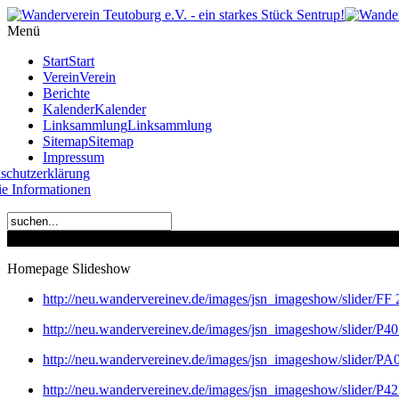
Year
Month
Year
Month
Menü
Start
Start
Verein
Verein
Berichte
Kalender
Kalender
Linksammlung
Linksammlung
Sitemap
Sitemap
Impressum
schutzerklärung
e Informationen
Homepage Slideshow
http://neu.wandervereinev.de/images/jsn_imageshow/slider/F
http://neu.wandervereinev.de/images/jsn_imageshow/slider/P
http://neu.wandervereinev.de/images/jsn_imageshow/slider/P
http://neu.wandervereinev.de/images/jsn_imageshow/slider/P