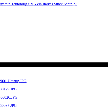
F 2001 Umzug.JPG
4030129.JPG
A050026.JPG
4250087.JPG