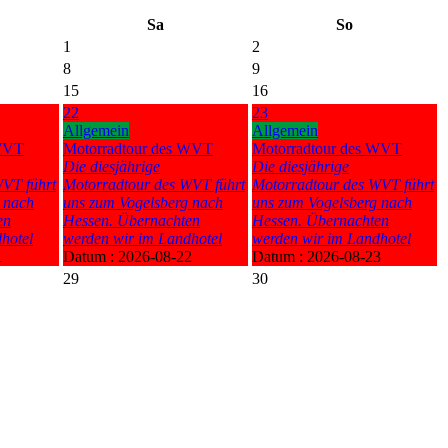
Sa
So
1
2
8
9
15
16
22
23
Allgemein
Allgemein
 WVT
Motorradtour des WVT
Motorradtour des WVT
Die diesjährige
Die diesjährige
VT führt
Motorradtour des WVT führt
Motorradtour des WVT führt
 nach
uns zum Vogelsberg nach
uns zum Vogelsberg nach
en
Hessen. Übernachten
Hessen. Übernachten
hotel
werden wir im Landhotel
werden wir im Landhotel
1
Datum :
2026-08-22
Datum :
2026-08-23
29
30