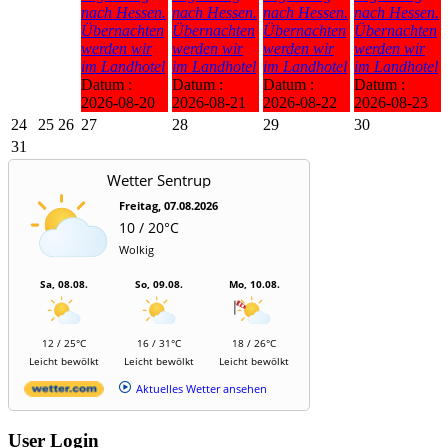
nach Hessen.
nach Hessen.
nach Hessen.
nach Hessen.
Übernachten
Übernachten
Übernachten
Übernachten
werden wir
werden wir
werden wir
werden wir
im Landhotel
im Landhotel
im Landhotel
im Landhotel
Datum :
Datum :
Datum :
Datum :
2026-08-20
2026-08-21
2026-08-22
2026-08-23
24
25
26
27
28
29
30
31
Wetter Sentrup
Freitag, 07.08.2026
10 / 20°C
Wolkig
Sa, 08.08.
So, 09.08.
Mo, 10.08.
12 / 25°C
16 / 31°C
18 / 26°C
Leicht bewölkt
Leicht bewölkt
Leicht bewölkt
Aktuelles Wetter ansehen
User Login