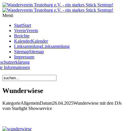
Year
Month
Year
Month
Menü
Start
Start
Verein
Verein
Berichte
Kalender
Kalender
Linksammlung
Linksammlung
Sitemap
Sitemap
Impressum
schutzerklärung
e Informationen
Wunderwiese
Kategorie
Allgemein
Datum
26.04.2025
Wunderwiese mit den DJs
vom Starlight Showservice