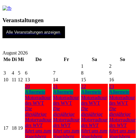
Veranstaltungen
Alle Veranstaltungen anzeigen
August 2026
Mo
Di
Mi
Do
Fr
Sa
So
1
2
3
4
5
6
7
8
9
10
11
12
13
14
15
16
20
21
22
23
Allgemein
Allgemein
Allgemein
Allgemein
Motorradtour
Motorradtour
Motorradtour
Motorradtour
des WVT
des WVT
des WVT
des WVT
Die
Die
Die
Die
diesjährige
diesjährige
diesjährige
diesjährige
Motorradtour
Motorradtour
Motorradtour
Motorradtour
des WVT
des WVT
des WVT
des WVT
17
18
19
führt uns zum
führt uns zum
führt uns zum
führt uns zum
Vogelsberg
Vogelsberg
Vogelsberg
Vogelsberg